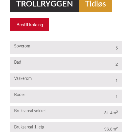
TROLLRYGGEN
Tidløs
Bestill katalog
Soverom
5
Bad
2
Vaskerom
1
Boder
1
Bruksareal sokkel
2
81.4m
Bruksareal 1. etg
2
96.8m