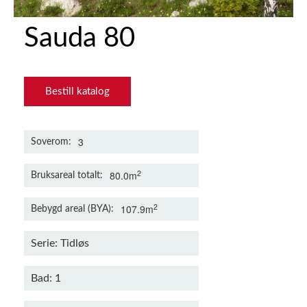
Sauda 80
Bestill katalog
3
Soverom
2
80.0m
Bruksareal totalt
2
107.9m
Bebygd areal (BYA)
Serie: Tidløs
Bad: 1