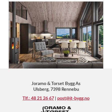
Joramo & Torset Bygg As
Ulsberg, 7398 Rennebu
Tlf.: 48 21 26 67
|
post@jt-bygg.no